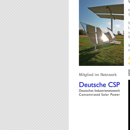
S
L
u
M
W
n
Mitglied im Netzwerk