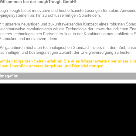
Willkommen bei der toughTrough GmbH!
toughTrough bietet innovative und hocheffiziente Lösungen für solare Anwe
piegelsystemen bis hin zu schlüsselfertigen Solarfeldern.
Mit unserem neuartigen und zukunftsweisenden Konzept eines robusten Solar
eichtbauweise revolutionieren wir die Technologie der umweltfreundlichen En
nseres technologischen Fortschritts liegt in der Kombination aus etablierten
aterialien und innovativen Ideen.
ir garantieren höchsten technologischen Standard – stets mit dem Ziel, unse
achhaltigen und kostengünstigen Zukunft der Energieversorgung zu leisten.
Auf den folgenden Seiten erfahren Sie alles Wissenswerte über unser U
einen Überblick unserer Angebote und Dienstleistungen.
Imagefilm