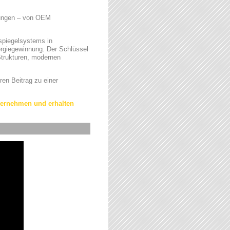
ndungen – von OEM
spiegelsystems in
ergiegewinnung. Der Schlüssel
 Strukturen, modernen
ren Beitrag zu einer
nternehmen und erhalten