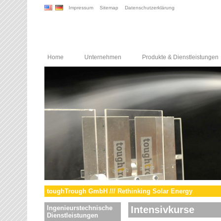
Impressum
Sitemap
Datenschutzerklärung
Home
Unternehmen
Produkte & Dienstleistungen
toughTrough GmbH /// Rethinking Solar Energy
Ingenieurstechnische
Intensivkurse
Dienstleistungen